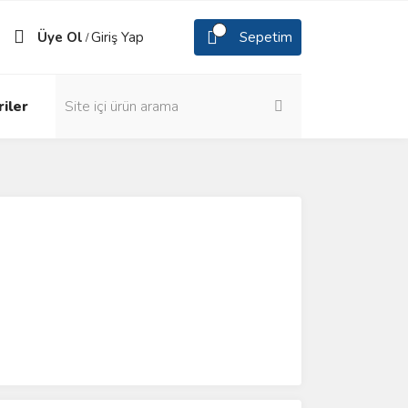
Üye Ol
Giriş Yap
Sepetim
/
iler