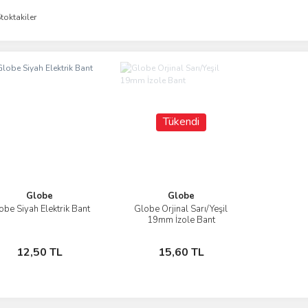
toktakiler
Tükendi
Globe
Globe
obe Siyah Elektrik Bant
Globe Orjinal Sarı/Yeşil
İncele
İncele
19mm İzole Bant
Sepete Ekle
Stokta Yok
12,50 TL
15,60 TL