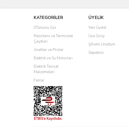
KATEGORİLER
ÜYELİK
Tümünü Gör
Yeni Üyelik
Rezistans ve Termostat
Üye Girişi
Çeşitleri
Şifremi Unuttum
Anahtar ve Prizler
Sepetiniz
Elektrik ve Su Motorları
Elektrik Tesisat
Malzemeleri
Fanlar