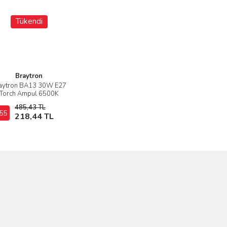
Tükendi
Braytron
aytron BA13 30W E27
İncele
Torch Ampul 6500K
485,43 TL
55
Stokta Yok
218,44 TL