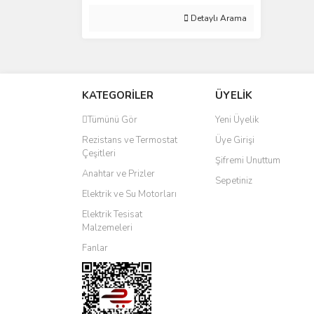
Detaylı Arama
KATEGORİLER
ÜYELİK
Tümünü Gör
Yeni Üyelik
Rezistans ve Termostat
Üye Girişi
Çeşitleri
Şifremi Unuttum
Anahtar ve Prizler
Sepetiniz
Elektrik ve Su Motorları
Elektrik Tesisat
Malzemeleri
Fanlar