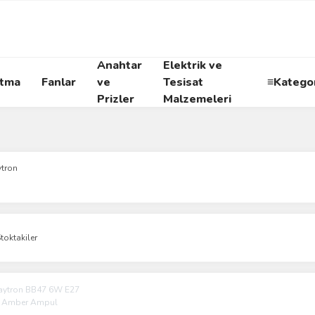
Anahtar
Elektrik ve
atma
Fanlar
ve
Tesisat
≡Kategor
Prizler
Malzemeleri
ytron
toktakiler