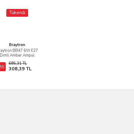
Tükendi
Braytron
raytron BB47 6W E27
İncele
Dimli Amber Ampul
685,31 TL
55
Stokta Yok
308,39 TL