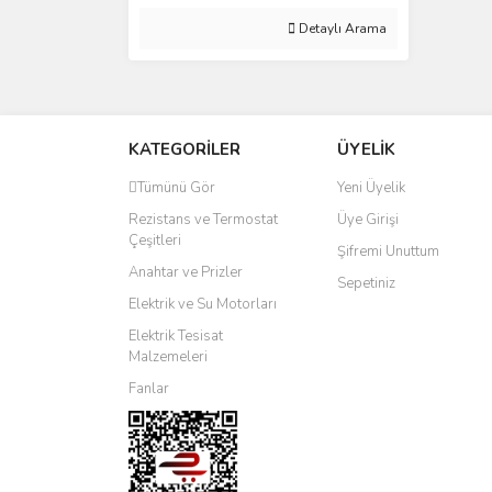
Detaylı Arama
KATEGORİLER
ÜYELİK
Tümünü Gör
Yeni Üyelik
Rezistans ve Termostat
Üye Girişi
Çeşitleri
Şifremi Unuttum
Anahtar ve Prizler
Sepetiniz
Elektrik ve Su Motorları
Elektrik Tesisat
Malzemeleri
Fanlar