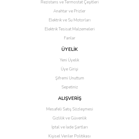
Rezistans ve Termostat Çeşitleri
Ürün resmi kalitesiz, bozuk veya görüntülenemiyor.
Anahtar ve Prizler
Ürün açıklamasında eksik bilgiler bulunuyor.
Elektrik ve Su Motorları
Ürün bilgilerinde hatalar bulunuyor.
Elektrik Tesisat Malzemeleri
Ürün fiyatı diğer sitelerden daha pahalı.
Fanlar
Bu ürüne benzer farklı alternatifler olmalı.
ÜYELİK
Yeni Üyelik
Üye Girişi
Şifremi Unuttum
Gönder
Sepetiniz
ALIŞVERİŞ
Mesafeli Satış Sözleşmesi
Gizlilik ve Güvenlik
İptal ve İade Şartları
Kişisel Veriler Politikası