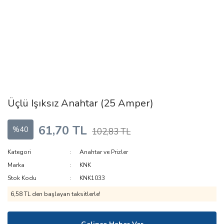
Üçlü Işıksız Anahtar (25 Amper)
61,70 TL
%40
102,83 TL
Kategori
Anahtar ve Prizler
Marka
KNK
Stok Kodu
KNK1033
6,58 TL den başlayan taksitlerle!