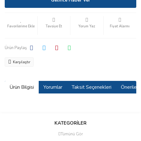
Gelince Haber Ver
Tavsiye Et
Yorum Yaz
Fiyat Alarmı
Ürün Paylaş
Karşılaştır
Ürün Bilgisi
Yorumlar
Taksit Seçenekleri
Önerilerin
Bu ürünün fiyat bilgisi, resim, ürün açıklamalarında ve diğer
konularda yetersiz gördüğünüz noktaları öneri formunu kullanarak
Bu ürüne ilk yorumu siz yapın!
KATEGORİLER
tarafımıza iletebilirsiniz.
Görüş ve önerileriniz için teşekkür ederiz.
Tümünü Gör
Yorum Yaz