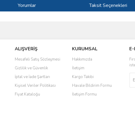
Yorumlar
Taksit Seçenekleri
ve diğer konularda yetersiz gördüğünüz noktaları öneri formunu kullanarak taraf
Bu ürüne ilk yorumu siz yapın!
ALIŞVERİŞ
KURUMSAL
E-
r.
Yorum Yaz
Mesafeli Satış Sözleşmesi
Hakkımızda
Fır
ist
Gizlilik ve Güvenlik
İletişim
İptal ve İade Şartları
Kargo Takibi
Kişisel Veriler Politikası
Havale Bildirim Formu
Fiyat Kataloğu
İletişim Formu
Gönder