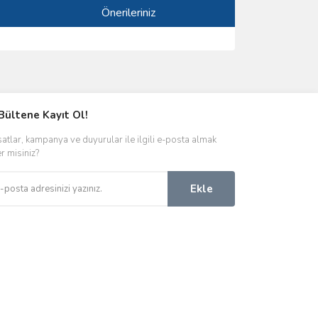
Önerileriniz
ımıza iletebilirsiniz.
Bültene Kayıt Ol!
satlar, kampanya ve duyurular ile ilgili e-posta almak
er misiniz?
Ekle