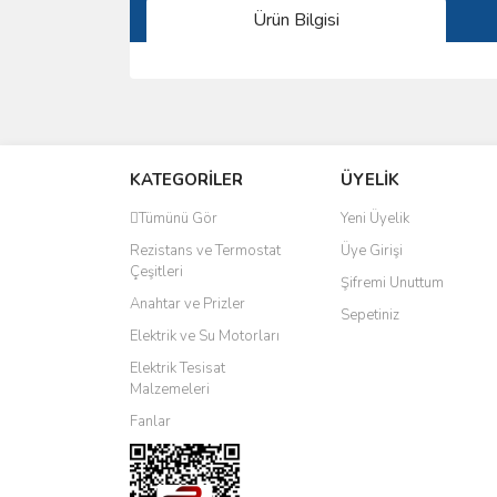
Ürün Bilgisi
Bu ürünün fiyat bilgisi, resim, ürün açıklamalarında 
Görüş ve önerileriniz için teşekkür ederiz.
KATEGORİLER
ÜYELİK
Ürün resmi kalitesiz, bozuk veya görüntülenemiyo
Ürün açıklamasında eksik bilgiler bulunuyor.
Tümünü Gör
Yeni Üyelik
Ürün bilgilerinde hatalar bulunuyor.
Rezistans ve Termostat
Üye Girişi
Çeşitleri
Ürün fiyatı diğer sitelerden daha pahalı.
Şifremi Unuttum
Anahtar ve Prizler
Bu ürüne benzer farklı alternatifler olmalı.
Sepetiniz
Elektrik ve Su Motorları
Elektrik Tesisat
Malzemeleri
Fanlar