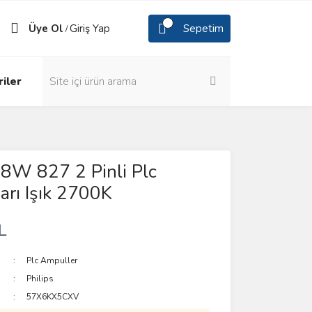
Üye Ol
Giriş Yap
Sepetim
/
iler
18W 827 2 Pinli Plc
rı Işık 2700K
L
Plc Ampuller
Philips
57X6KX5CXV