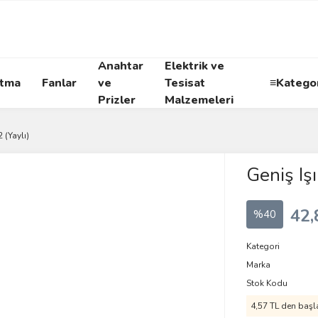
Anahtar
Elektrik ve
atma
Fanlar
ve
Tesisat
≡Kategor
Prizler
Malzemeleri
 (Yaylı)
Geniş Iş
42,
%40
Kategori
Marka
Stok Kodu
4,57 TL den başla