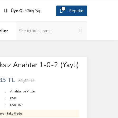
Üye Ol
Giriş Yap
Sepetim
/
iler
ıksız Anahtar 1-0-2 (Yaylı)
85 TL
71,41 TL
Anahtar ve Prizler
KNK
KNK1025
yan taksitlerle!