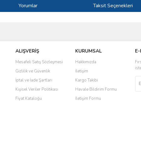
Yorumlar
Taksit Seçenekleri
ve diğer konularda yetersiz gördüğünüz noktaları öneri formunu kullanarak taraf
Bu ürüne ilk yorumu siz yapın!
ALIŞVERİŞ
KURUMSAL
E-
r.
Yorum Yaz
Mesafeli Satış Sözleşmesi
Hakkımızda
Fır
ist
Gizlilik ve Güvenlik
İletişim
İptal ve İade Şartları
Kargo Takibi
Kişisel Veriler Politikası
Havale Bildirim Formu
Fiyat Kataloğu
İletişim Formu
Gönder