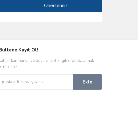
Önerileriniz
ımıza iletebilirsiniz.
Bültene Kayıt Ol!
satlar, kampanya ve duyurular ile ilgili e-posta almak
er misiniz?
Ekle