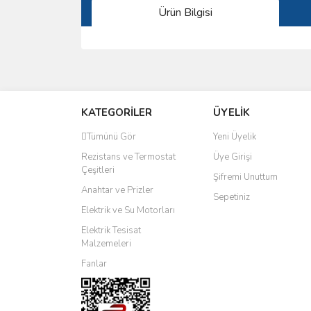
Ürün Bilgisi
Bu ürünün fiyat bilgisi, resim, ürün açıklamalarında 
Görüş ve önerileriniz için teşekkür ederiz.
KATEGORİLER
ÜYELİK
Ürün resmi kalitesiz, bozuk veya görüntülenemiyo
Ürün açıklamasında eksik bilgiler bulunuyor.
Tümünü Gör
Yeni Üyelik
Ürün bilgilerinde hatalar bulunuyor.
Rezistans ve Termostat
Üye Girişi
Çeşitleri
Ürün fiyatı diğer sitelerden daha pahalı.
Şifremi Unuttum
Anahtar ve Prizler
Bu ürüne benzer farklı alternatifler olmalı.
Sepetiniz
Elektrik ve Su Motorları
Elektrik Tesisat
Malzemeleri
Fanlar