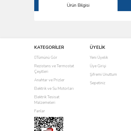
Ürün Bilgisi
Bu ürünün fiyat bilgisi, resim, ürün açıklamalarında 
Görüş ve önerileriniz için teşekkür ederiz.
KATEGORİLER
ÜYELİK
Ürün resmi kalitesiz, bozuk veya görüntülenemiyo
Ürün açıklamasında eksik bilgiler bulunuyor.
Tümünü Gör
Yeni Üyelik
Ürün bilgilerinde hatalar bulunuyor.
Rezistans ve Termostat
Üye Girişi
Çeşitleri
Ürün fiyatı diğer sitelerden daha pahalı.
Şifremi Unuttum
Anahtar ve Prizler
Bu ürüne benzer farklı alternatifler olmalı.
Sepetiniz
Elektrik ve Su Motorları
Elektrik Tesisat
Malzemeleri
Fanlar