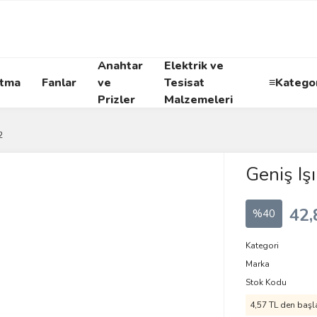
Anahtar
Elektrik ve
atma
Fanlar
ve
Tesisat
≡Kategor
Prizler
Malzemeleri
2
Geniş Iş
42,
%40
Kategori
Marka
Stok Kodu
4,57 TL den başla