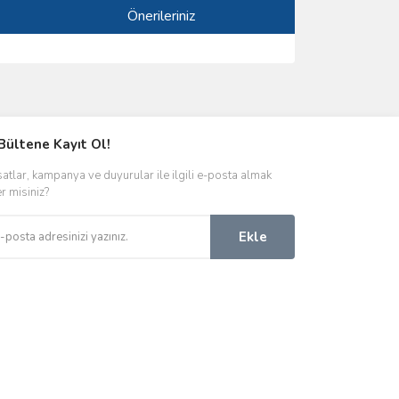
Önerileriniz
ımıza iletebilirsiniz.
Bültene Kayıt Ol!
satlar, kampanya ve duyurular ile ilgili e-posta almak
er misiniz?
Ekle