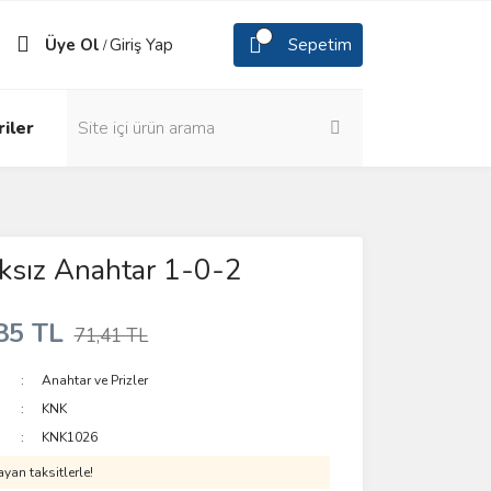
Üye Ol
Giriş Yap
Sepetim
/
iler
ıksız Anahtar 1-0-2
85 TL
71,41 TL
Anahtar ve Prizler
KNK
KNK1026
yan taksitlerle!