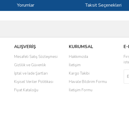
Yorumlar
Taksit Seçenekleri
ve diğer konularda yetersiz gördüğünüz noktaları öneri formunu kullanarak taraf
Bu ürüne ilk yorumu siz yapın!
ALIŞVERİŞ
KURUMSAL
E-
r.
Yorum Yaz
Mesafeli Satış Sözleşmesi
Hakkımızda
Fır
ist
Gizlilik ve Güvenlik
İletişim
İptal ve İade Şartları
Kargo Takibi
Kişisel Veriler Politikası
Havale Bildirim Formu
Fiyat Kataloğu
İletişim Formu
Gönder