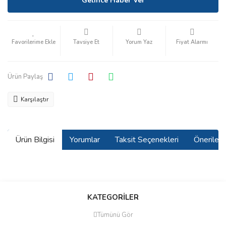
Gelince Haber Ver
Tavsiye Et
Yorum Yaz
Fiyat Alarmı
Ürün Paylaş
Karşılaştır
Ürün Bilgisi
Yorumlar
Taksit Seçenekleri
Önerilerin
Bu ürünün fiyat bilgisi, resim, ürün açıklamalarında ve diğer
konularda yetersiz gördüğünüz noktaları öneri formunu kullanarak
Bu ürüne ilk yorumu siz yapın!
KATEGORİLER
tarafımıza iletebilirsiniz.
Görüş ve önerileriniz için teşekkür ederiz.
Tümünü Gör
Yorum Yaz