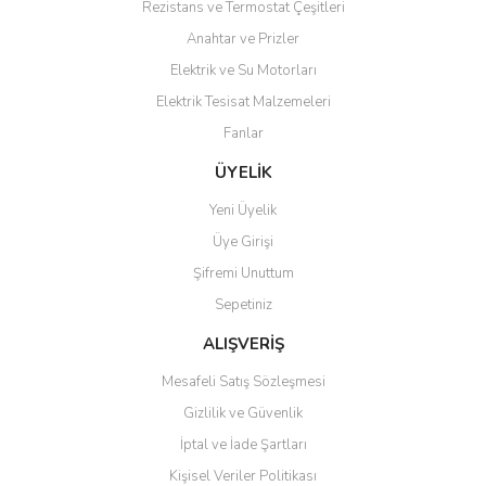
Rezistans ve Termostat Çeşitleri
Ürün resmi kalitesiz, bozuk veya görüntülenemiyor.
Anahtar ve Prizler
Ürün açıklamasında eksik bilgiler bulunuyor.
Elektrik ve Su Motorları
Ürün bilgilerinde hatalar bulunuyor.
Elektrik Tesisat Malzemeleri
Ürün fiyatı diğer sitelerden daha pahalı.
Fanlar
Bu ürüne benzer farklı alternatifler olmalı.
ÜYELİK
Yeni Üyelik
Üye Girişi
Şifremi Unuttum
Gönder
Sepetiniz
ALIŞVERİŞ
Mesafeli Satış Sözleşmesi
Gizlilik ve Güvenlik
İptal ve İade Şartları
Kişisel Veriler Politikası