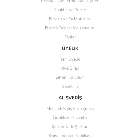
Rezistans ve Termostat Çeşitleri
Ürün resmi kalitesiz, bozuk veya görüntülenemiyor.
Anahtar ve Prizler
Ürün açıklamasında eksik bilgiler bulunuyor.
Elektrik ve Su Motorları
Ürün bilgilerinde hatalar bulunuyor.
Elektrik Tesisat Malzemeleri
Ürün fiyatı diğer sitelerden daha pahalı.
Fanlar
Bu ürüne benzer farklı alternatifler olmalı.
ÜYELİK
Yeni Üyelik
Üye Girişi
Şifremi Unuttum
Gönder
Sepetiniz
ALIŞVERİŞ
Mesafeli Satış Sözleşmesi
Gizlilik ve Güvenlik
İptal ve İade Şartları
Kişisel Veriler Politikası