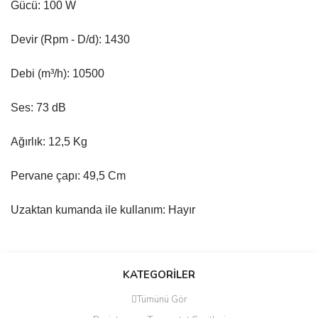
Gücü: 100 W
Devir (Rpm - D/d): 1430
Debi (m³/h): 10500
Ses: 73 dB
Ağırlık: 12,5 Kg
Pervane çapı: 49,5 Cm
Uzaktan kumanda ile kullanım: Hayır
Bu ürünün fiyat bilgisi, resim, ürün açıklamalarında ve diğer
konularda yetersiz gördüğünüz noktaları öneri formunu kullanarak
Bu ürüne ilk yorumu siz yapın!
KATEGORİLER
tarafımıza iletebilirsiniz.
Görüş ve önerileriniz için teşekkür ederiz.
Tümünü Gör
Yorum Yaz