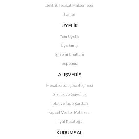
Elektrik Tesisat Malzemeleri
Ürün fiyatı diğer sitelerden daha pahalı.
Fanlar
Bu ürüne benzer farklı alternatifler olmalı.
ÜYELİK
Yeni Üyelik
Üye Girişi
Şifremi Unuttum
Gönder
Sepetiniz
ALIŞVERİŞ
Mesafeli Satış Sözleşmesi
Gizlilik ve Güvenlik
İptal ve İade Şartları
Kişisel Veriler Politikası
Fiyat Kataloğu
KURUMSAL