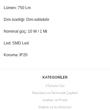
Lümen: 750 Lm
Dim özelliği: Dim edilebilir
Nominal güç: 10 W / 1 Mt
Led: SMD Led
Koruma: IP20
Bu ürünün fiyat bilgisi, resim, ürün açıklamalarında ve diğer
konularda yetersiz gördüğünüz noktaları öneri formunu kullanarak
Bu ürüne ilk yorumu siz yapın!
KATEGORİLER
tarafımıza iletebilirsiniz.
Görüş ve önerileriniz için teşekkür ederiz.
Tümünü Gör
Yorum Yaz
Rezistans ve Termostat Çeşitleri
Ürün resmi kalitesiz, bozuk veya görüntülenemiyor.
Anahtar ve Prizler
Ürün açıklamasında eksik bilgiler bulunuyor.
Elektrik ve Su Motorları
Ürün bilgilerinde hatalar bulunuyor.