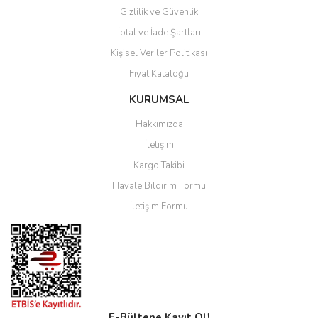
Gizlilik ve Güvenlik
İptal ve İade Şartları
Kişisel Veriler Politikası
Fiyat Kataloğu
KURUMSAL
Hakkımızda
İletişim
Kargo Takibi
Havale Bildirim Formu
İletişim Formu
E-Bültene Kayıt Ol!