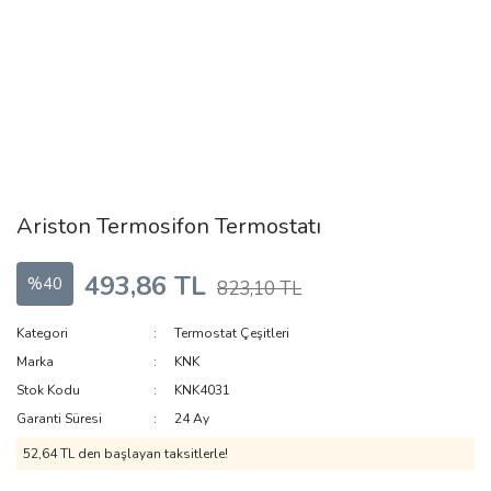
Ariston Termosifon Termostatı
493,86 TL
%40
823,10 TL
Kategori
Termostat Çeşitleri
Marka
KNK
Stok Kodu
KNK4031
Garanti Süresi
24 Ay
52,64 TL den başlayan taksitlerle!