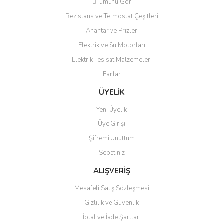
Yardim
Tümünü Gör
Rezistans ve Termostat Çeşitleri
Dişimi erkek mi bu
Ürün resmi kalitesiz, bozuk veya görüntülenemiyor.
Anahtar ve Prizler
Ürün açıklamasında eksik bilgiler bulunuyor.
Murat Türk | 07/06/2024
Elektrik ve Su Motorları
Ürün bilgilerinde hatalar bulunuyor.
Elektrik Tesisat Malzemeleri
Ürün fiyatı diğer sitelerden daha pahalı.
Yorum Yaz
Fanlar
Bu ürüne benzer farklı alternatifler olmalı.
ÜYELİK
Yeni Üyelik
Üye Girişi
Şifremi Unuttum
Gönder
Sepetiniz
ALIŞVERİŞ
Mesafeli Satış Sözleşmesi
Gizlilik ve Güvenlik
İptal ve İade Şartları