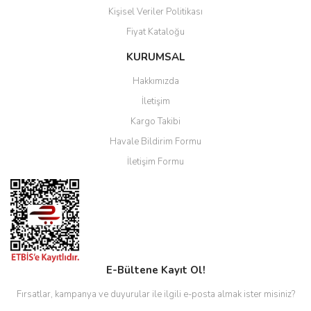
Kişisel Veriler Politikası
Fiyat Kataloğu
KURUMSAL
Hakkımızda
İletişim
Kargo Takibi
Havale Bildirim Formu
İletişim Formu
E-Bültene Kayıt Ol!
Fırsatlar, kampanya ve duyurular ile ilgili e-posta almak ister misiniz?