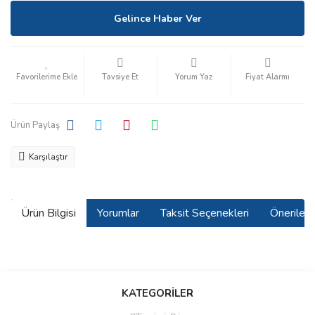
Gelince Haber Ver
Tavsiye Et
Yorum Yaz
Fiyat Alarmı
Ürün Paylaş
Karşılaştır
Ürün Bilgisi
Yorumlar
Taksit Seçenekleri
Önerilerin
Bu ürünün fiyat bilgisi, resim, ürün açıklamalarında ve diğer
konularda yetersiz gördüğünüz noktaları öneri formunu kullanarak
KATEGORİLER
tarafımıza iletebilirsiniz.
Görüş ve önerileriniz için teşekkür ederiz.