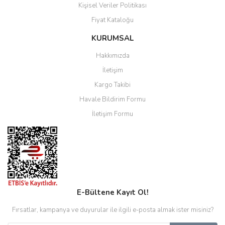
Kişisel Veriler Politikası
Fiyat Kataloğu
KURUMSAL
Hakkımızda
İletişim
Kargo Takibi
Havale Bildirim Formu
İletişim Formu
E-Bültene Kayıt Ol!
Fırsatlar, kampanya ve duyurular ile ilgili e-posta almak ister misiniz?