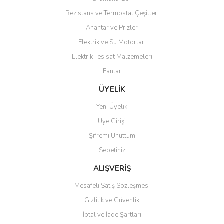
Yorum Yaz
Rezistans ve Termostat Çeşitleri
Ürün resmi kalitesiz, bozuk veya görüntülenemiyor.
Anahtar ve Prizler
Ürün açıklamasında eksik bilgiler bulunuyor.
Elektrik ve Su Motorları
Ürün bilgilerinde hatalar bulunuyor.
Elektrik Tesisat Malzemeleri
Ürün fiyatı diğer sitelerden daha pahalı.
Fanlar
Bu ürüne benzer farklı alternatifler olmalı.
ÜYELİK
Yeni Üyelik
Üye Girişi
Şifremi Unuttum
Gönder
Sepetiniz
ALIŞVERİŞ
Mesafeli Satış Sözleşmesi
Gizlilik ve Güvenlik
İptal ve İade Şartları