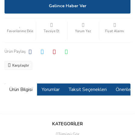
Gelince Haber Ver
Tavsiye Et
Yorum Yaz
Fiyat Alarmı
Ürün Paylaş
Karşılaştır
Ürün Bilgisi
Yorumlar
Taksit Seçenekleri
Önerilerin
Bu ürünün fiyat bilgisi, resim, ürün açıklamalarında ve diğer
konularda yetersiz gördüğünüz noktaları öneri formunu kullanarak
Bu ürüne ilk yorumu siz yapın!
KATEGORİLER
tarafımıza iletebilirsiniz.
Görüş ve önerileriniz için teşekkür ederiz.
Tümünü Gör